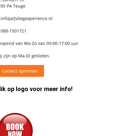
395 PA Teuge
info[at]vliegexperience.nl
088-1501721
eopend van Wo-Zo van 09:00-17:00 uur
j zijn op Ma-Di gesloten.
Contact opnemen
lik op logo voor meer info!