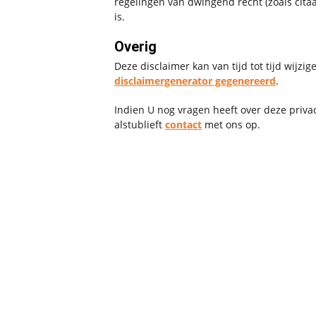
regelingen van dwingend recht (zoals citaa
is.
Overig
Deze disclaimer kan van tijd tot tijd wijzi
disclaimergenerator gegenereerd
.
Indien U nog vragen heeft over deze privac
alstublieft
contact
met ons op.