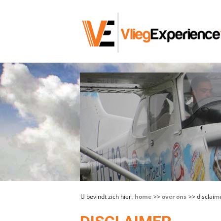
U bevindt zich hier:
home
>>
over ons
>> disclaim