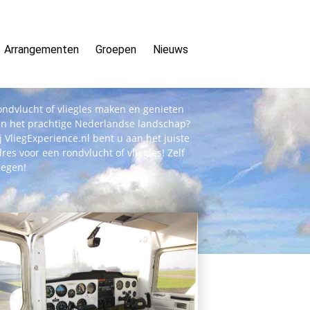
Arrangementen
Groepen
Nieuws
ndvlucht of vliegles maken en genieten
an het prachtige Nederlandse landschap?
j VliegExperience.nl bent u aan het juiste
res voor een rondvlucht of vliegles! Zelf
iegen!