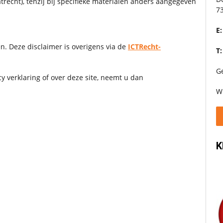
trecht), tenzij bij specifieke materialen anders aangegeven
7
E:
gen. Deze disclaimer is overigens via de
ICTRecht-
T:
G
y verklaring of over deze site, neemt u dan
Wi
K