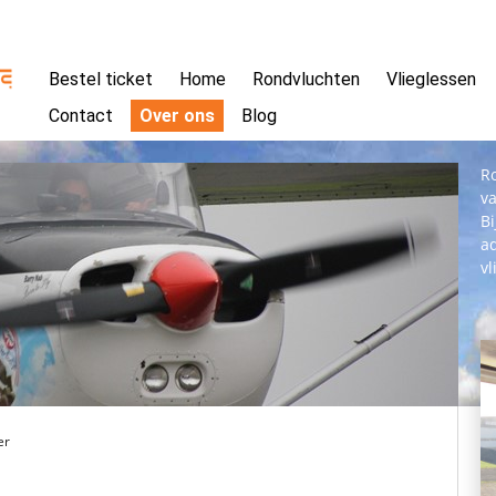
Bestel ticket
Home
Rondvluchten
Vlieglessen
Contact
Over ons
Blog
Ro
v
Bi
ad
vl
er