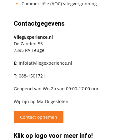
Commerciële (AOC) vliegvergunning
Contactgegevens
VliegExperience.nl
De Zanden 55
7395 PA Teuge
E:
info[at]vliegexperience.nl
T:
088-1501721
Geopend van Wo-Zo van 09:00-17:00 uur
Wij zijn op Ma-Di gesloten.
Contact opnemen
Klik op logo voor meer info!