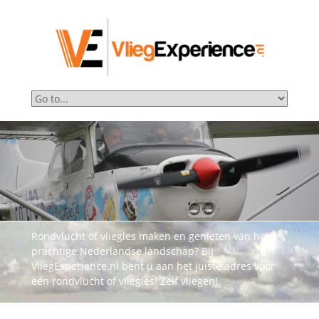
Rondvlucht of vliegles maken en genieten van het
prachtige Nederlandse landschap? Bij
VliegExperience.nl bent u aan het juiste adres voor
een rondvlucht of vliegles! Zelf vliegen!