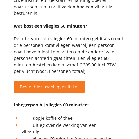
onze instructeur de start- en landing doet en
daartussen kunt u zelf voelen hoe een vliegtuig
besturen is.
Wat kost een vliegles 60 minuten?
De prijs voor een vliegles 60 minuten geldt als u met
drie personen komt vliegen waarbij een persoon
naast onze piloot komt zitten en de andere twee
personen achterin gaat zitten. Een vliegles 60
minuten bestellen kan al vanaf € 395,00 incl BTW
per
vlucht (voor 3 personen totaal).
Bestel hier uw vliegles ticket
Inbegrepen bij vliegles 60 minuten:
Kopje koffie of thee
Uitleg over de werking van een
vliegtuig
Vliegles 60 minuten (motor-aan-motor-