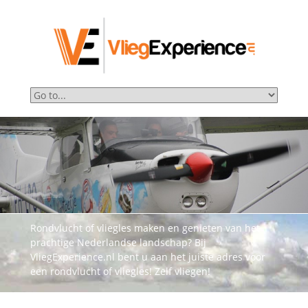
Rondvlucht of vliegles maken en genieten van het
prachtige Nederlandse landschap? Bij
VliegExperience.nl bent u aan het juiste adres voor
een rondvlucht of vliegles! Zelf vliegen!