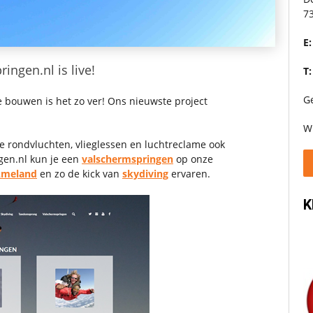
7
E:
ngen.nl is live!
T:
G
bouwen is het zo ver! Ons nieuwste project
Wi
 rondvluchten, vlieglessen en luchtreclame ook
gen.nl kun je een
valschermspringen
op onze
meland
en zo de kick van
skydiving
ervaren.
K