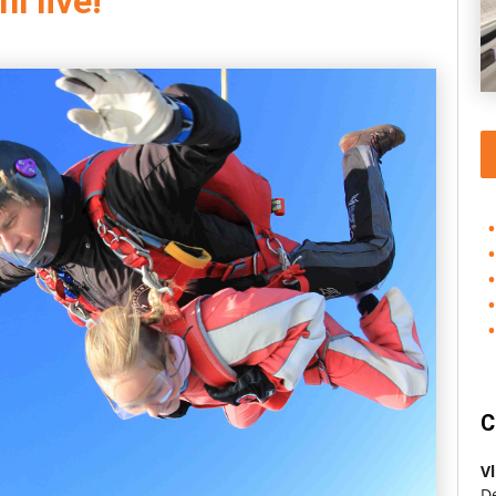
l live!
C
Vl
D