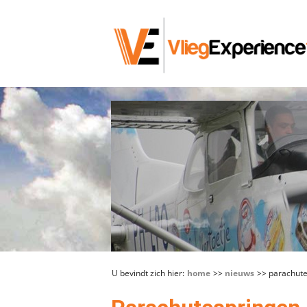
U bevindt zich hier:
home
>>
nieuws
>> parachutes