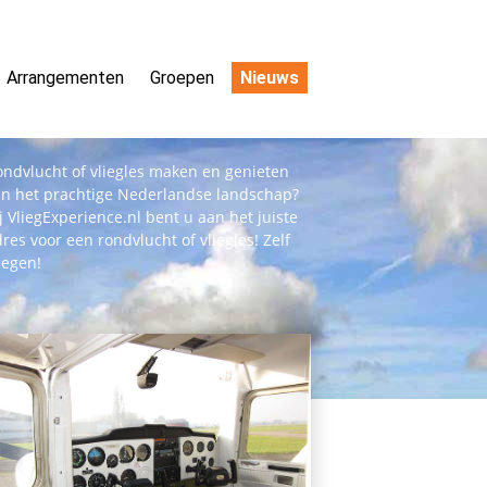
Arrangementen
Groepen
Nieuws
ndvlucht of vliegles maken en genieten
an het prachtige Nederlandse landschap?
j VliegExperience.nl bent u aan het juiste
res voor een rondvlucht of vliegles! Zelf
iegen!