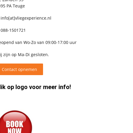
395 PA Teuge
info[at]vliegexperience.nl
088-1501721
eopend van Wo-Zo van 09:00-17:00 uur
j zijn op Ma-Di gesloten.
Contact opnemen
lik op logo voor meer info!