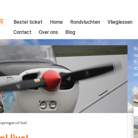
Bestel ticket
Home
Rondvluchten
Vlieglessen
Contact
Over ons
Blog
Ro
v
Bi
ad
vl
pringen.nl live!