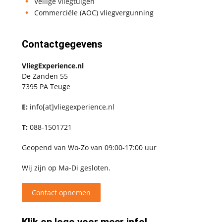
Veilige vliegtuigen
Commerciële (AOC) vliegvergunning
Contactgegevens
VliegExperience.nl
De Zanden 55
7395 PA Teuge
E:
info[at]vliegexperience.nl
T:
088-1501721
Geopend van Wo-Zo van 09:00-17:00 uur
Wij zijn op Ma-Di gesloten.
Contact opnemen
Klik op logo voor meer info!