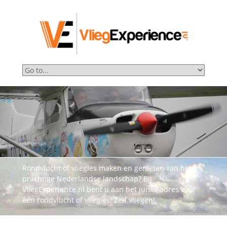
Rondvlucht of vliegles maken en genieten van het
prachtige Nederlandse landschap? Bij
VliegExperience.nl bent u aan het juiste adres voor
een rondvlucht of vliegles! Zelf vliegen!