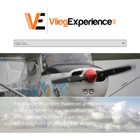
Rondvlucht of vliegles maken en genieten van het
prachtige Nederlandse landschap? Bij
VliegExperience.nl bent u aan het juiste adres voor
een rondvlucht of vliegles! Zelf vliegen!