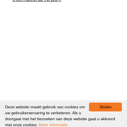
Deze website maakt gebruik van cookies om
Sluiten
uw gebruikerservaring te verbeteren. Als u
doorgaat met het bezoeken van deze website gaat u akkoord
Contact
Colofon
Luchtreclame
Andere mogelijkheden
met onze cookies.
Meer Informatie
Luchtfotografie
Reserveren
Vliegzelf
Privacybeleid