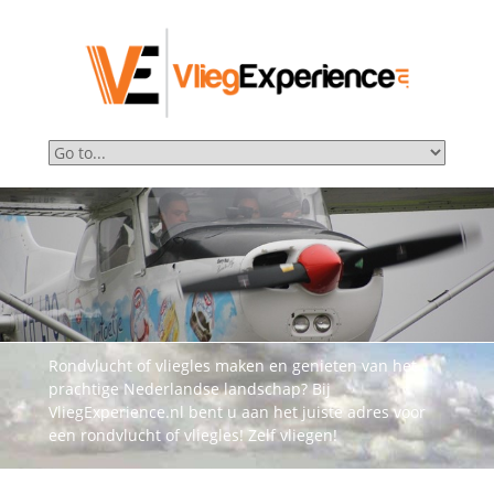
Rondvlucht of vliegles maken en genieten van het
prachtige Nederlandse landschap? Bij
VliegExperience.nl bent u aan het juiste adres voor
een rondvlucht of vliegles! Zelf vliegen!