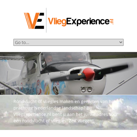
Rondvlucht of vliegles maken en genieten van het
prachtige Nederlandse landschap? Bij
VliegExperience.nl bent u aan het juiste adres voor
een rondvlucht of vliegles! Zelf vliegen!