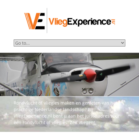
Rondvlucht of vliegles maken en genieten van het
prachtige Nederlandse landschap? Bij
VliegExperience.nl bent u aan het juiste adres voor
een rondvlucht of vliegles! Zelf vliegen!